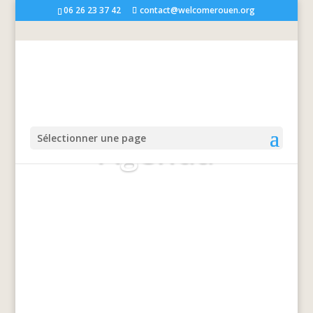
06 26 23 37 42
contact@welcomerouen.org
Agenda
Sélectionner une page