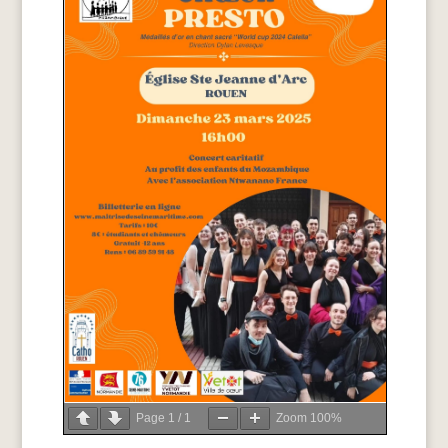
Page
1
/
1
Zoom
100%