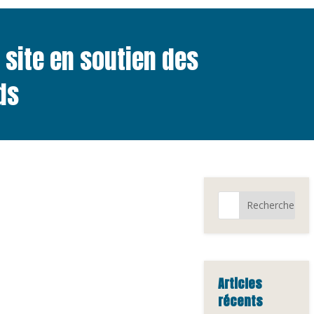
n site en soutien des
ds
Articles
récents