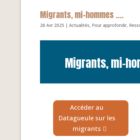
Migrants, mi-hommes ….
28 Avr 2025
|
Actualités
,
Pour approfondir
,
Resso
Migrants, mi-h
Accéder au
Datagueule sur les
migrants