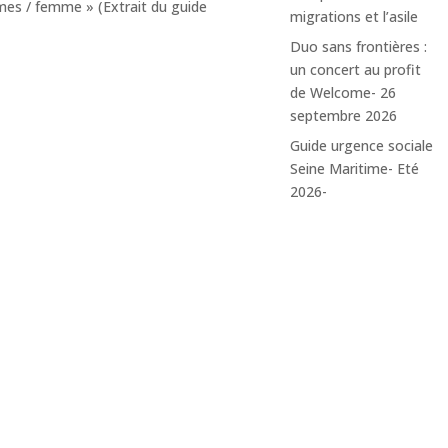
mes / femme » (Extrait du guide
migrations et l’asile
Duo sans frontières :
un concert au profit
de Welcome- 26
septembre 2026
Informez vous avec
Guide urgence sociale
Seine Maritime- Eté
la CIMADE
2026-