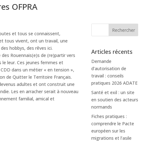
res OFPRA
 Toutes et tous se connaissent,
t tous vivent, ont un travail, une
es hobbys, des rêves ici.
Articles récents
 des Rouennais(e)s de (re)partir vers
Demande
us le leur. Ces jeunes femmes et
d’autorisation de
CDD dans un métier « en tension »,
travail : conseils
ion de Quitter le Territoire Français.
pratiques 2026 ADATE
devenus adultes et ont construit une
die. Les en arracher serait à nouveau
Santé et exil : un site
nnement familial, amical et
en soutien des acteurs
normands
Fiches pratiques :
comprendre le Pacte
européen sur les
migrations et l’asile