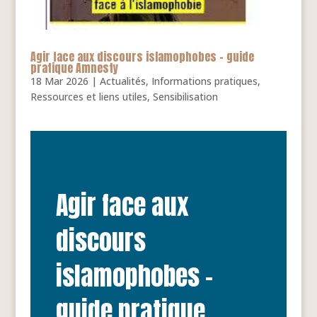
Agir face aux discours islamophobes – guide
pratique Amnesty
18 Mar 2026
|
Actualités
,
Informations pratiques
,
Ressources et liens utiles
,
Sensibilisation
Agir face aux
discours
islamophobes –
guide pratique