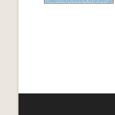
GuideprocedurecriteresHCRStatutrefugie
Télécharger le
document