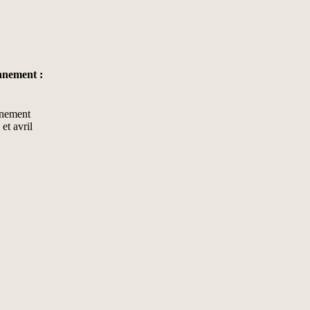
onnement :
inement
et avril