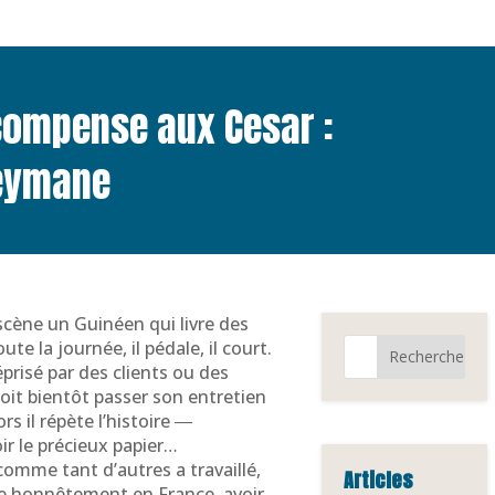
écompense aux Cesar :
leymane
scène un Guinéen qui livre des
ute la journée, il pédale, il court.
éprisé par des clients ou des
it bientôt passer son entretien
s il répète l’histoire ―
ir le précieux papier…
comme tant d’autres a travaillé,
Articles
ie honnêtement en France, avoir