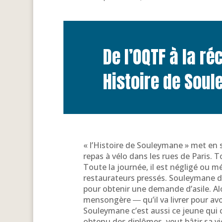
De l’OQTF à la r
Histoire de Sou
« l’Histoire de Souleymane » met en 
repas à vélo dans les rues de Paris. To
Toute la journée, il est négligé ou m
restaurateurs pressés. Souleymane do
pour obtenir une demande d’asile. Alor
mensongère ― qu’il va livrer pour avo
Souleymane c’est aussi ce jeune qui 
obtenu des diplômes, veut bâtir sa v