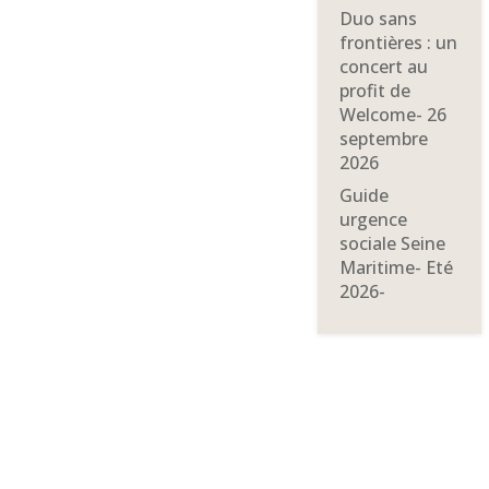
Duo sans
frontières : un
concert au
profit de
Welcome- 26
septembre
2026
Guide
urgence
sociale Seine
Maritime- Eté
2026-