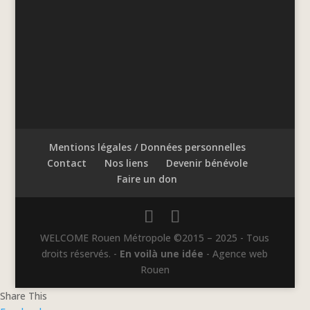
Mentions légales / Données personnelles
Contact
Nos liens
Devenir bénévole
Faire un don
WELCOME Rouen Métropole ©2015 – 2025 - Tous
droits réservés. -
En voilà une idée
- Agence web
Rouen
Share This