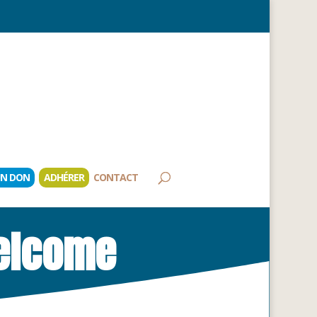
UN DON
ADHÉRER
CONTACT
elcome