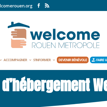
lcomerouen.org
ACCOMPAGNER
S’INFORMER
DEVENIR BÉNÉVOLE
FAIRE 
e d’hébergement W